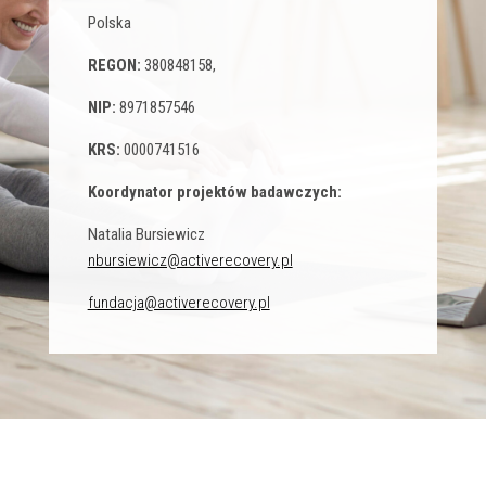
Polska
REGON:
380848158,
NIP:
8971857546
KRS:
0000741516
Koordynator projektów badawczych:
Natalia Bursiewicz
nbursiewicz@activerecovery.pl
fundacja@activerecovery.pl